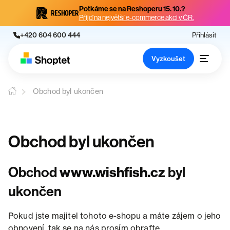
Potkáme se na Reshoperu 15. 10.?
Přijď na největší e-commerce akci v ČR.
+420 604 600 444
Přihlásit
Vyzkoušet
Obchod byl ukončen
Obchod byl ukončen
Obchod
www.wishfish.cz
byl
ukončen
Pokud jste majitel tohoto e-shopu a máte zájem o jeho
obnovení, tak se na nás prosím obraťte.